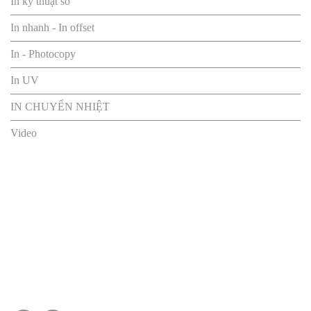
In kỹ thuật số
In nhanh - In offset
In - Photocopy
In UV
IN CHUYỂN NHIỆT
Video